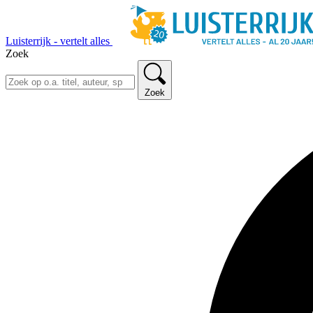
Luisterrijk - vertelt alles
Zoek
Zoek