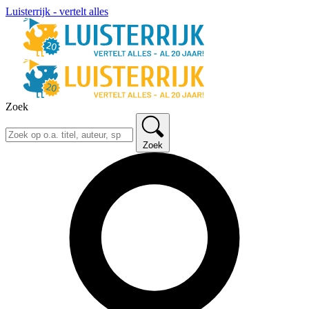
Luisterrijk - vertelt alles
Zoek
Zoek