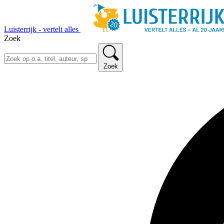
Luisterrijk - vertelt alles
Zoek
Zoek