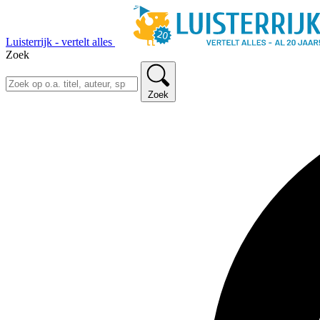
Luisterrijk - vertelt alles
Zoek
Zoek