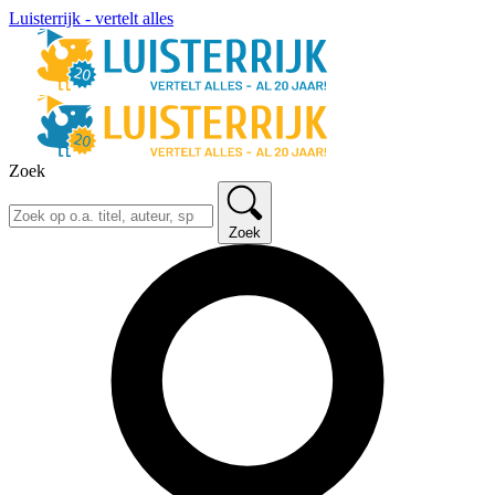
Luisterrijk - vertelt alles
Zoek
Zoek