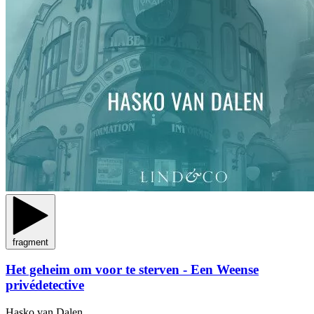
fragment
Het geheim om voor te sterven - Een Weense
privédetective
Hasko van Dalen