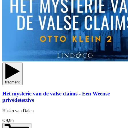
fragment
Het mysterie van de valse claims - Een Weense
privédetective
Hasko van Dalen
€ 9,95