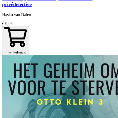
privédetective
Hasko van Dalen
€ 9,95
in winkelmand