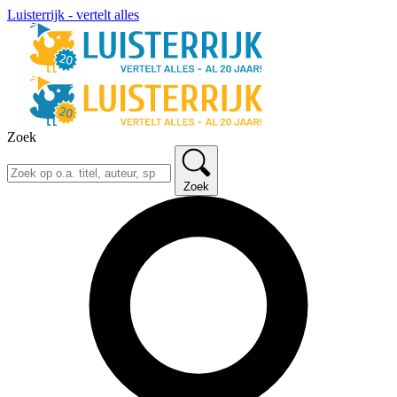
Luisterrijk - vertelt alles
Zoek
Zoek