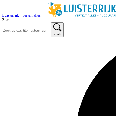
Luisterrijk - vertelt alles
Zoek
Zoek