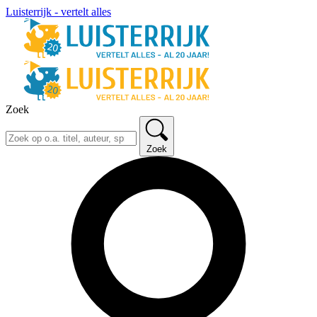
Luisterrijk - vertelt alles
Zoek
Zoek