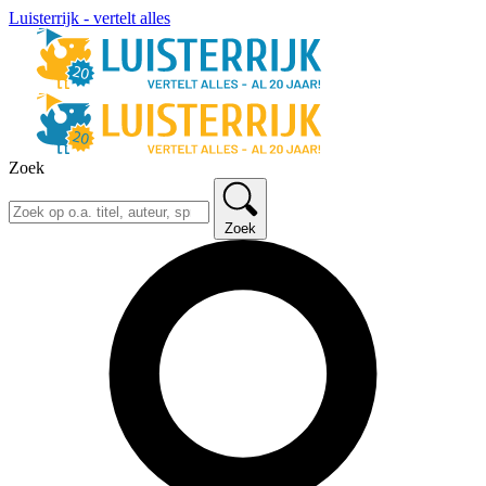
Luisterrijk - vertelt alles
Zoek
Zoek