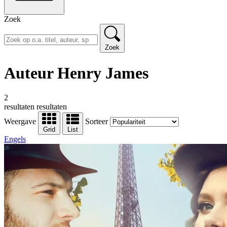
Zoek
Zoek
Auteur Henry James
2
resultaten
resultaten
Weergave
Sorteer
Grid
List
Engels