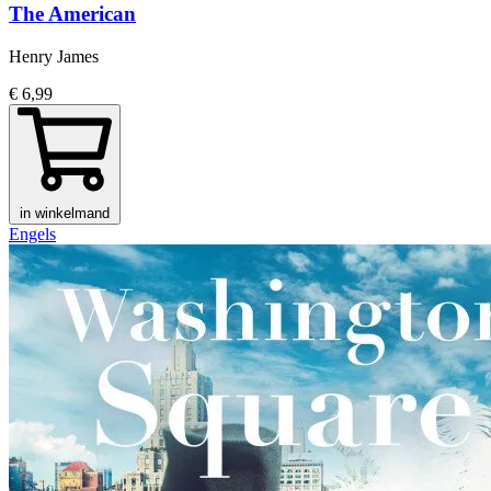
The American
Henry James
€ 6,99
in winkelmand
Engels