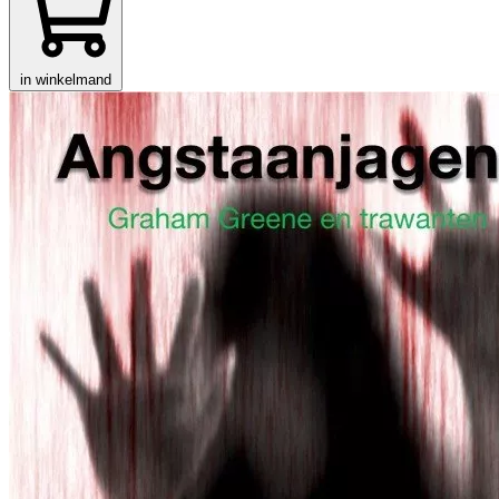
in winkelmand