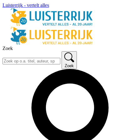
Luisterrijk - vertelt alles
Zoek
Zoek