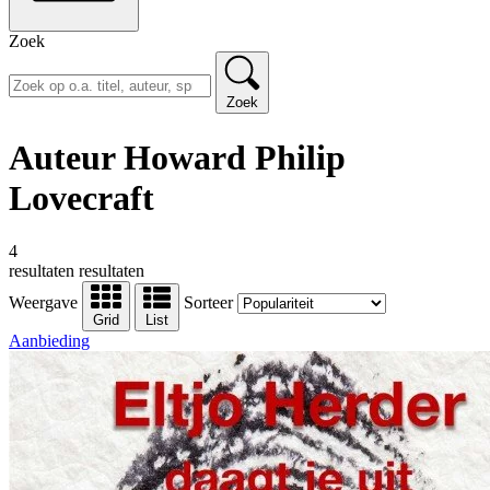
Zoek
Zoek
Auteur Howard Philip
Lovecraft
4
resultaten
resultaten
Weergave
Sorteer
Grid
List
Aanbieding