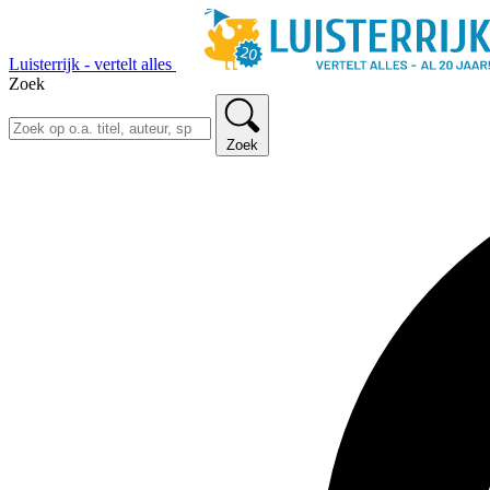
Luisterrijk - vertelt alles
Zoek
Zoek