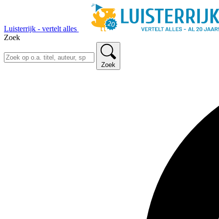
Luisterrijk - vertelt alles
Zoek
Zoek