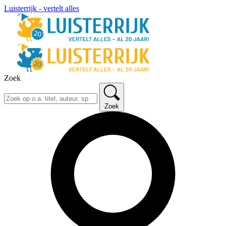
Luisterrijk - vertelt alles
Zoek
Zoek