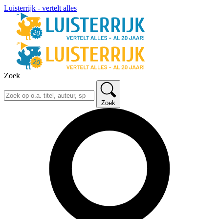
Luisterrijk - vertelt alles
Zoek
Zoek