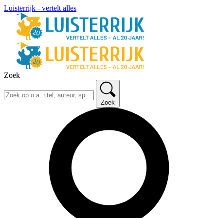
Luisterrijk - vertelt alles
Zoek
Zoek