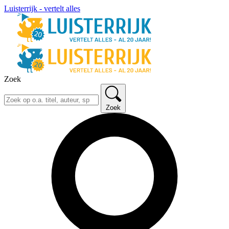
Luisterrijk - vertelt alles
Zoek
Zoek