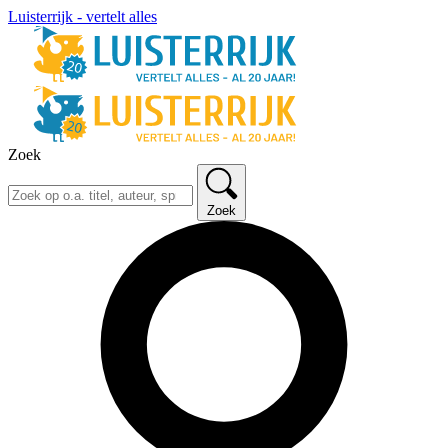
Luisterrijk - vertelt alles
Zoek
Zoek