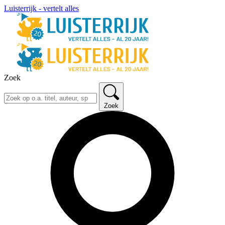
Luisterrijk - vertelt alles
Zoek
Zoek