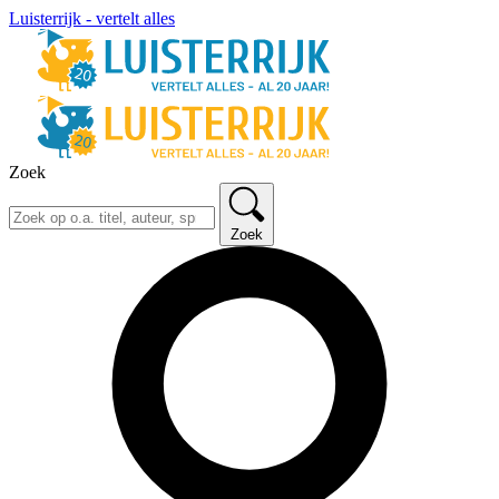
Luisterrijk - vertelt alles
Zoek
Zoek