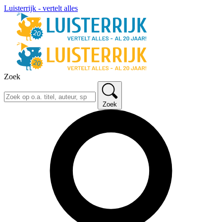
Luisterrijk - vertelt alles
Zoek
Zoek