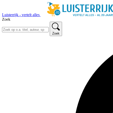
Luisterrijk - vertelt alles
Zoek
Zoek