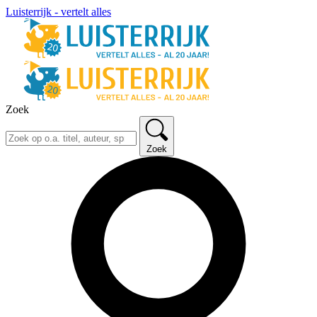
Luisterrijk - vertelt alles
Zoek
Zoek