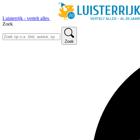
Luisterrijk - vertelt alles
Zoek
Zoek