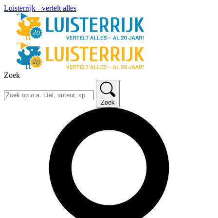
Luisterrijk - vertelt alles
Zoek
Zoek