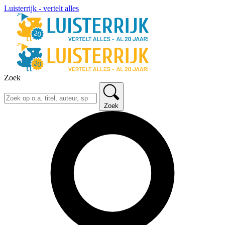
Luisterrijk - vertelt alles
Zoek
Zoek