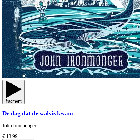
fragment
De dag dat de walvis kwam
John Ironmonger
€ 13,99