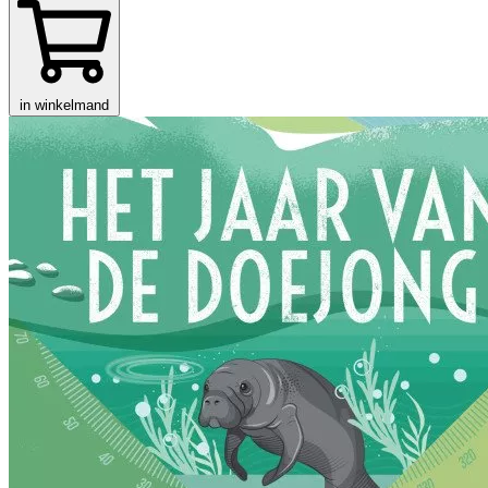
in winkelmand