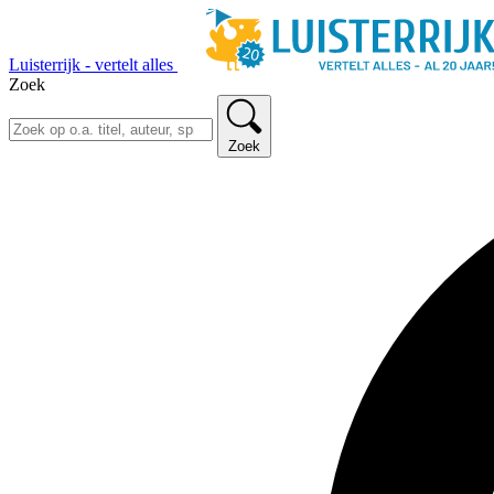
Luisterrijk - vertelt alles
Zoek
Zoek