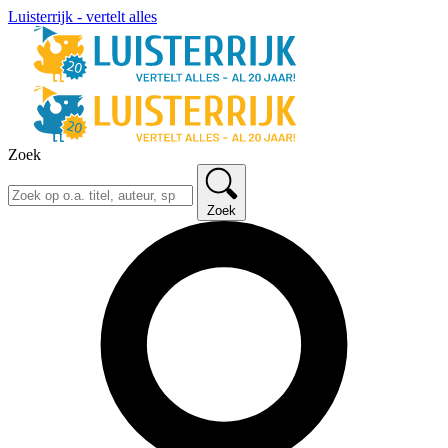
Luisterrijk - vertelt alles
Zoek
Zoek