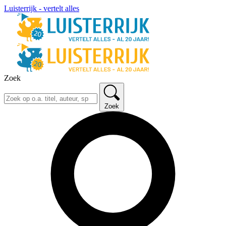
Luisterrijk - vertelt alles
Zoek
Zoek