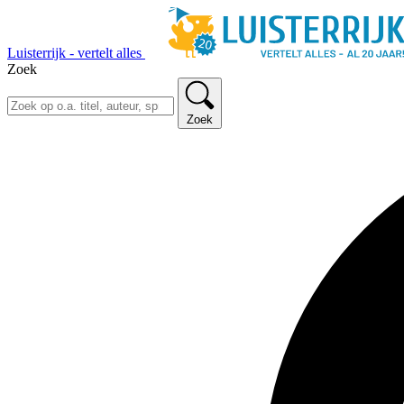
Luisterrijk - vertelt alles
Zoek
Zoek