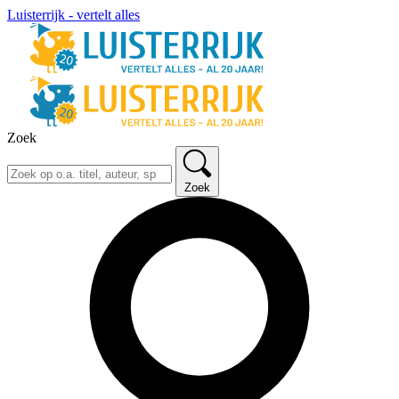
Luisterrijk - vertelt alles
Zoek
Zoek