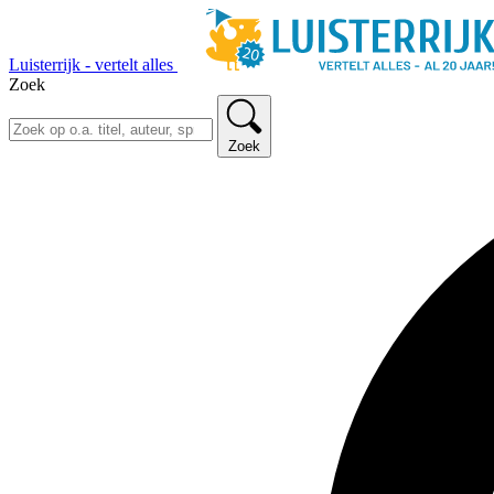
Luisterrijk - vertelt alles
Zoek
Zoek