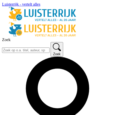
Luisterrijk - vertelt alles
Zoek
Zoek