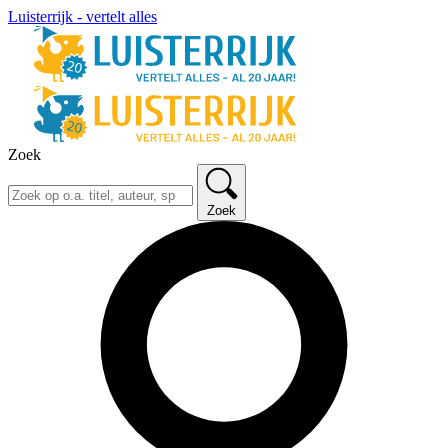
Luisterrijk - vertelt alles
Zoek
Zoek