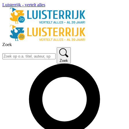
Luisterrijk - vertelt alles
Zoek
Zoek