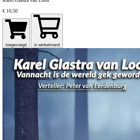
Karel Glastra van Loon
€ 10,50
toegevoegd
in winkelmand