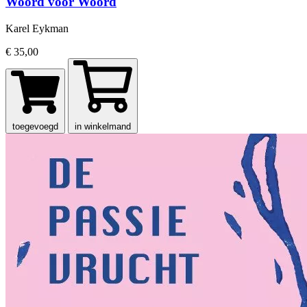
Woord voor Woord
Karel Eykman
€ 35,00
toegevoegd
in winkelmand