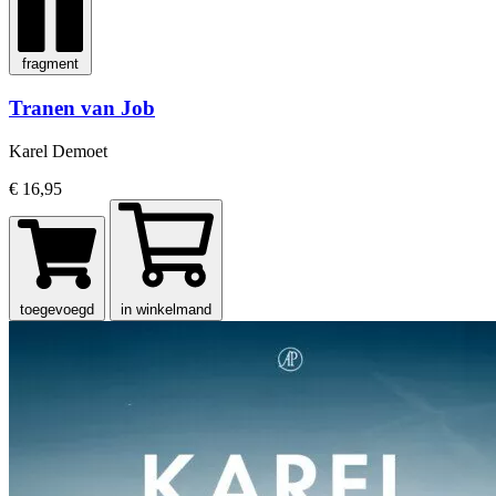
fragment
Tranen van Job
Karel Demoet
€ 16,95
toegevoegd
in winkelmand