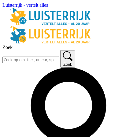
Luisterrijk - vertelt alles
Zoek
Zoek