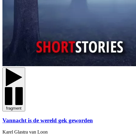
fragment
Vannacht is de wereld gek geworden
Karel Glastra van Loon