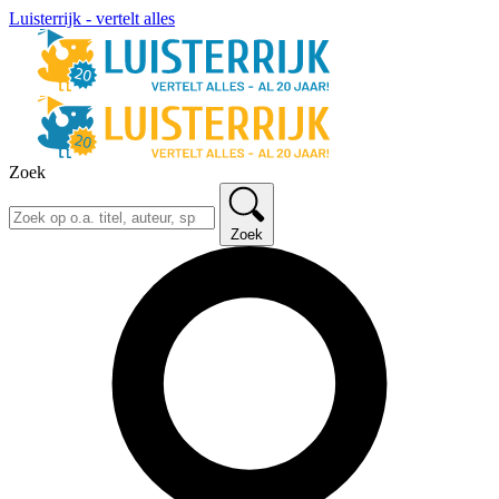
Luisterrijk - vertelt alles
Zoek
Zoek