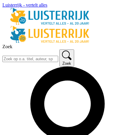
Luisterrijk - vertelt alles
Zoek
Zoek