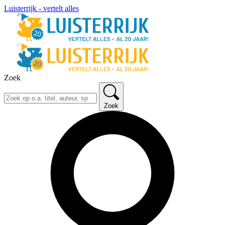
Luisterrijk - vertelt alles
Zoek
Zoek