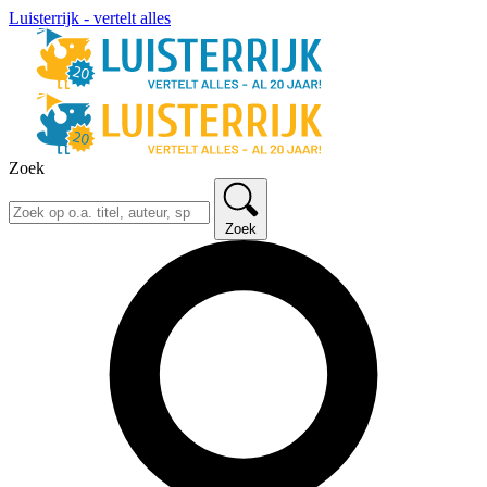
Luisterrijk - vertelt alles
Zoek
Zoek