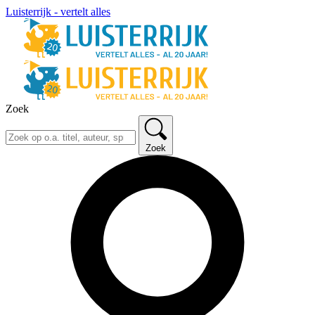
Luisterrijk - vertelt alles
Zoek
Zoek