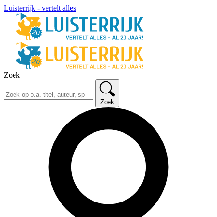
Luisterrijk - vertelt alles
Zoek
Zoek