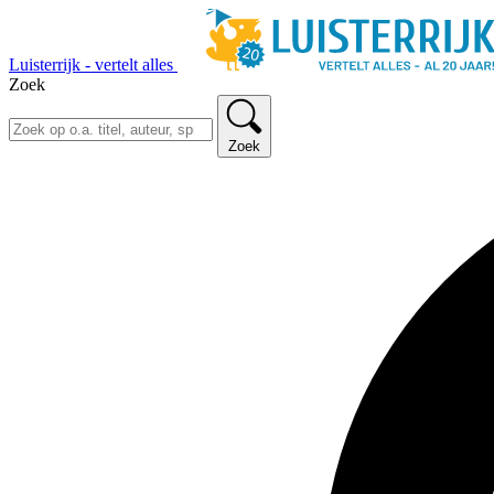
Luisterrijk - vertelt alles
Zoek
Zoek