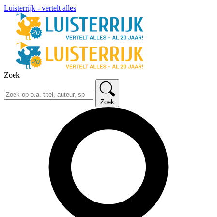
Luisterrijk - vertelt alles
Zoek
Zoek