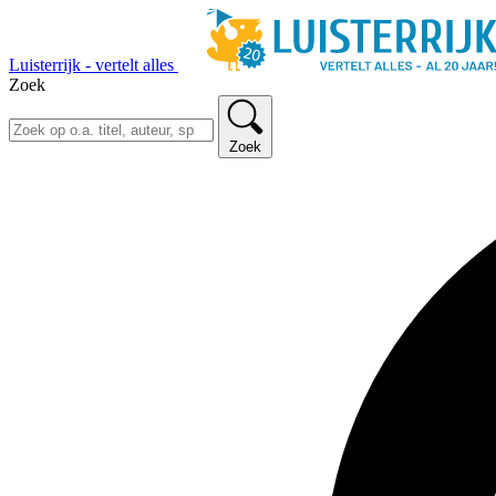
Luisterrijk - vertelt alles
Zoek
Zoek