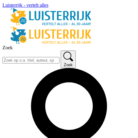
Luisterrijk - vertelt alles
Zoek
Zoek