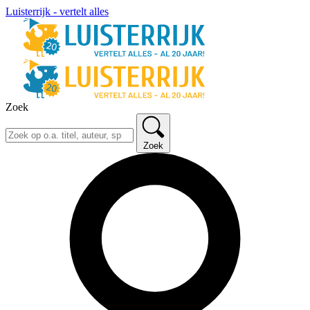
Luisterrijk - vertelt alles
Zoek
Zoek