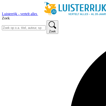
Luisterrijk - vertelt alles
Zoek
Zoek