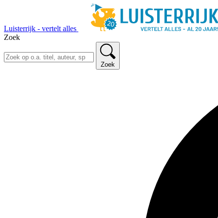
Luisterrijk - vertelt alles
Zoek
Zoek