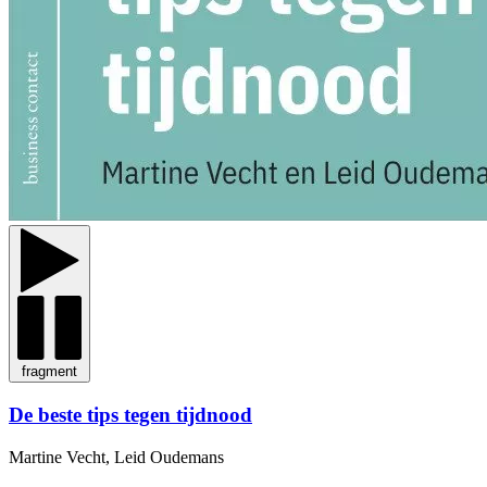
fragment
De beste tips tegen tijdnood
Martine Vecht, Leid Oudemans