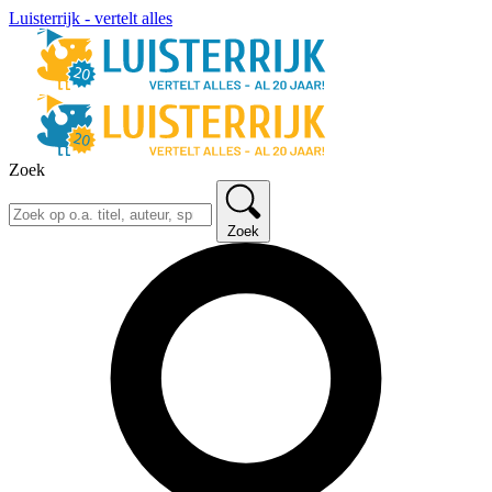
Luisterrijk - vertelt alles
Zoek
Zoek