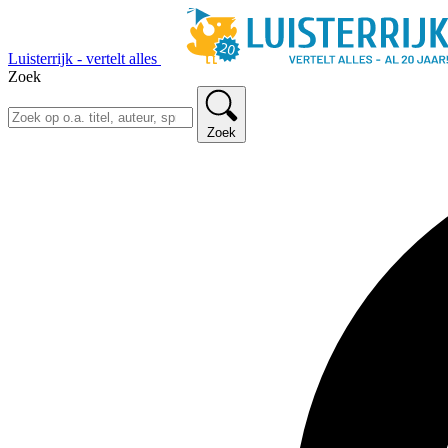
Luisterrijk - vertelt alles
Zoek
Zoek